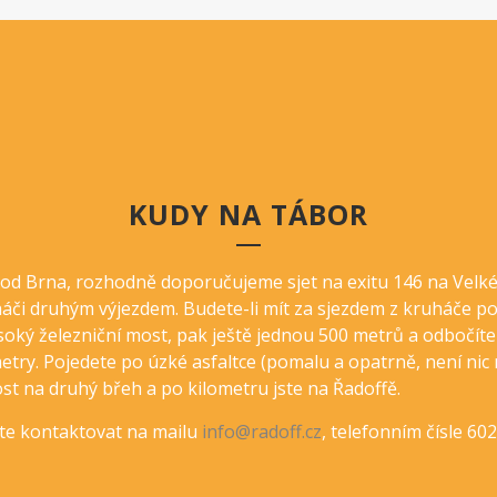
KUDY NA TÁBOR
o od Brna, rozhodně doporučujeme sjet na exitu 146 na Velk
áči druhým výjezdem. Budete-li mít za sjezdem z kruháče po
soký železniční most, pak ještě jednou 500 metrů a odbočít
metry. Pojedete po úzké asfaltce (pomalu a opatrně, není nic 
t na druhý břeh a po kilometru jste na Řadoffě.
jte kontaktovat na mailu
info@radoff.cz
, telefonním čísle 60