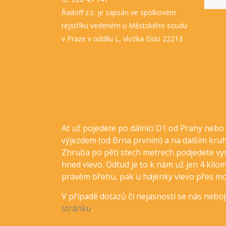
Řadoff z.s. je zapsán ve spolkovém
rejstříku vedeném u Městského soudu
v Praze v oddílu L, vložka číslo 22213
Ať už pojedete po dálnici D1 od Prahy neb
výjezdem (od Brna prvním) a na dalším kruh
Zhruba po pěti stech metrech podjedete vy
hned vlevo. Odtud je to k nám už jen 4 kilo
pravém břehu, pak u hájenky vlevo přes mos
V případě dotazů či nejasností se nás nebo
stránku
.