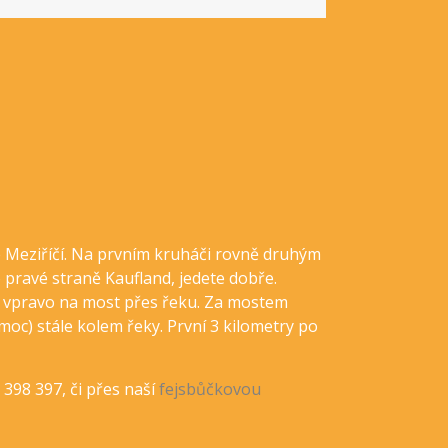
é Meziříčí. Na prvním kruháči rovně druhým
 pravé straně Kaufland, jedete dobře.
e vpravo na most přes řeku. Za mostem
moc) stále kolem řeky. První 3 kilometry po
2 398 397, či přes naší
fejsbůčkovou