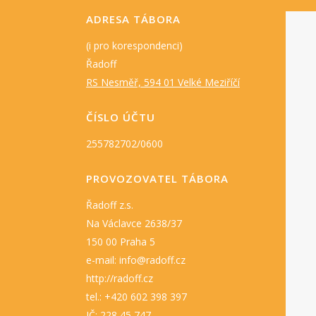
ADRESA TÁBORA
(i pro korespondenci)
Řadoff
RS Nesměř, 594 01 Velké Meziříčí
ČÍSLO ÚČTU
255782702/0600
PROVOZOVATEL TÁBORA
Řadoff z.s.
Na Václavce 2638/37
150 00 Praha 5
e-mail: info@radoff.cz
http://radoff.cz
tel.: +420 602 398 397
IČ: 228 45 747